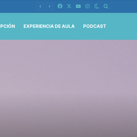
Facebook
X
YouTube
Instagram
Switch skin
Buscar por
IPCIÓN
EXPERIENCIA DE AULA
PODCAST