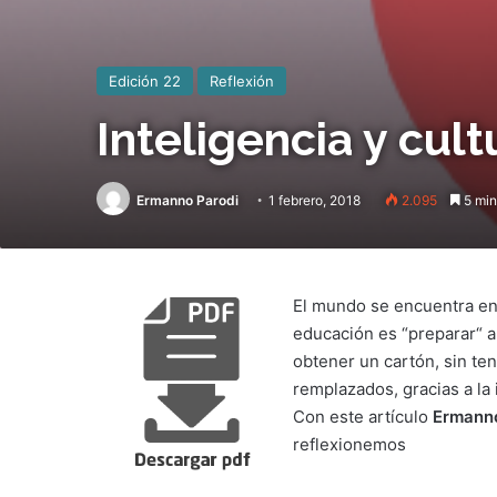
Edición 22
Reflexión
Inteligencia y cultu
Ermanno Parodi
1 febrero, 2018
2.095
5 min
El mundo se encuentra en
educación es “preparar“ 
obtener un cartón, sin te
remplazados, gracias a la i
Con este artículo
Ermanno
reflexionemos