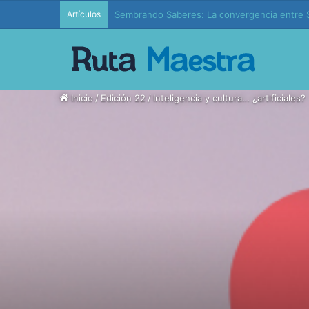
Artículos
Edición 37 – Generaciones conectadas: educac
Inicio
/
Edición 22
/
Inteligencia y cultura… ¿artificiales?