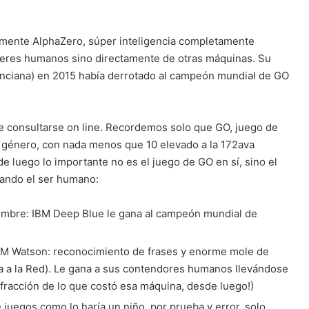
almente AlphaZero, súper inteligencia completamente
s seres humanos sino directamente de otras máquinas. Su
nciana) en 2015 había derrotado al campeón mundial de GO
te consultarse on line. Recordemos solo que GO, juego de
u género, con nada menos que 10 elevado a la 172ava
e luego lo importante no es el juego de GO en sí, sino el
rando el ser humano:
ombre: IBM Deep Blue le gana al campeón mundial de
BM Watson: reconocimiento de frases y enorme mole de
a a la Red). Le gana a sus contendores humanos llevándose
 fracción de lo que costó esa máquina, desde luego!)
 juegos como lo haría un niño, por prueba y error, solo