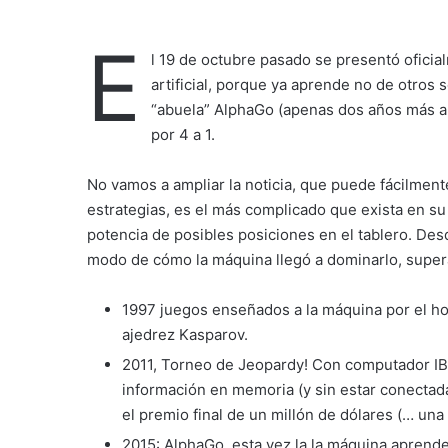
E
l 19 de octubre pasado se presentó ofici
artificial, porque ya aprende no de otro
“abuela” AlphaGo (apenas dos años más a
por 4 a 1.
No vamos a ampliar la noticia, que puede fácilmen
estrategias, es el más complicado que exista en s
potencia de posibles posiciones en el tablero. Desd
modo de cómo la máquina llegó a dominarlo, supe
1997 juegos enseñados a la máquina por el h
ajedrez Kasparov.
2011, Torneo de Jeopardy! Con computador I
información en memoria (y sin estar conectad
el premio final de un millón de dólares (… una
2015: AlphaGo, esta vez la la máquina aprende