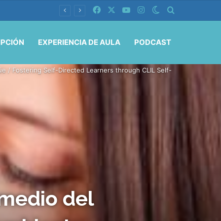
Facebook
X
YouTube
Instagram
Switch skin
Buscar por
IPCIÓN
EXPERIENCIA DE AULA
PODCAST
e / Fostering Self-Directed Learners through CLIL Self-
 medio del