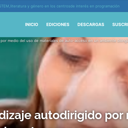
ión y vida en la era de la IA
INICIO
EDICIONES
DESCARGAS
SUSCR
 por medio del uso de materiales de auto-acceso en un ambiente bilingü
izaje autodirigido por