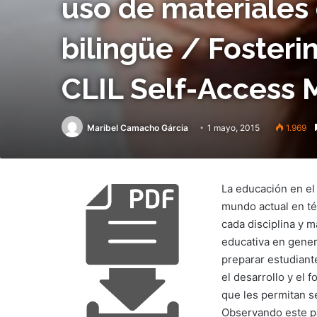
uso de materiales
bilingüe / Fosteri
CLIL Self-Access 
Maribel Camacho Gárcia
1 mayo, 2015
1.969
La educación en el 
mundo actual en té
cada disciplina y 
educativa en gener
preparar estudiant
el desarrollo y el
que les permitan s
Observando este p