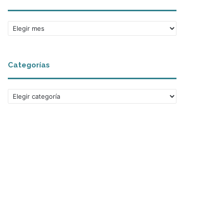
A
r
c
h
Categorías
i
v
o
C
s
a
t
e
g
o
r
í
a
s