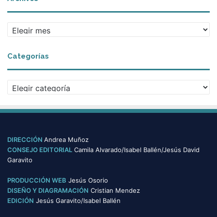
A
r
c
Categorías
h
i
v
C
o
a
s
t
e
g
o
DIRECCIÓN
Andrea Muñoz
r
CONSEJO EDITORIAL
Camila Alvarado/Isabel Ballén/Jesús David
í
Garavito
a
s
PRODUCCIÓN WEB
Jesús Osorio
DISEÑO Y DIAGRAMACIÓN
Cristian Mendez
EDICIÓN
Jesús Garavito/Isabel Ballén