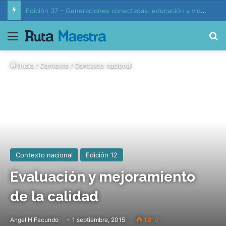
Edición 37 – Generaciones conectadas: educación y vida en la era de la IA
Menú
B
Inicio
/
Contexto
/
Contexto nacional
Contexto nacional
Edición 12
Evaluación y mejoramiento
de la calidad
Angel H Facundo
1 septiembre, 2015
1.810