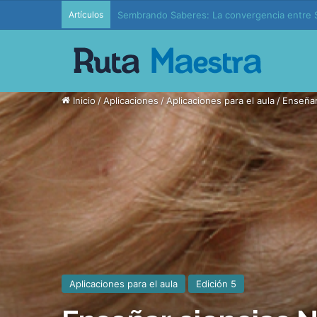
Artículos
Edición 37 – Generaciones conectadas: educac
Inicio
/
Aplicaciones
/
Aplicaciones para el aula
/
Enseñar
Aplicaciones para el aula
Edición 5