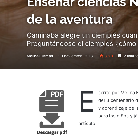
Enseñar ciencias N
de la aventura
Caminaba alegre un ciempiés cuand
Preguntándose el ciempiés ¿cómo ha
Melina Furman
1 noviembre, 2013
3.620
12 minuto
E
scrito por Melina
del Bicentenario 
y aprendizaje de l
para los niños y jó
artículo