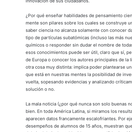
innovación de sus ciudadanos.
¿Por qué enseñar habilidades de pensamiento cient
mente son pilares sobre los cuales se construye u
saber ciencia no alcanza solamente con conocer da
tipo de partículas subatómicas (incluso las más nue
químicos o responder sin dudar el nombre de toda
esos conocimientos puede ser útil, claro que sí, p
de Europa o conocer los autores principales de la
otra cosa muy distinta: implica poder plantearse u
que está en nuestras mentes la posibilidad de inves
vuelta, sopesando evidencias y analizando crítica
solución o no.
La mala noticia (¿por qué nunca son solo buenas n
bien. En toda América Latina, si miramos los result
aparecen datos francamente escalofriantes. Por ej
desempeños de alumnos de 15 años, muestran que 