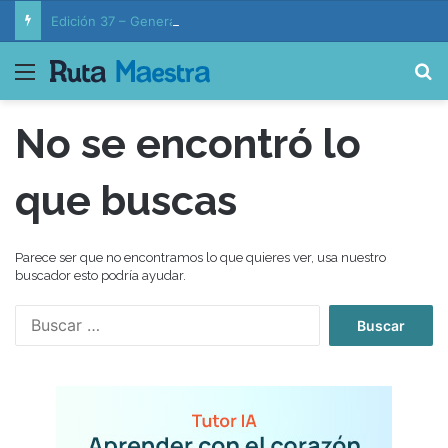
Edición 37 – Generaciones conectadas: educación y vida en la era de la IA
Menú
B
No se encontró lo
que buscas
Parece ser que no encontramos lo que quieres ver, usa nuestro
buscador esto podría ayudar.
B
u
s
c
a
r
: