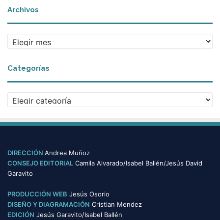
Archivos
A
r
c
Categorías
h
i
v
C
o
a
s
t
e
g
o
DIRECCIÓN
Andrea Muñoz
r
CONSEJO EDITORIAL
Camila Alvarado/Isabel Ballén/Jesús David
í
Garavito
a
s
PRODUCCIÓN WEB
Jesús Osorio
DISEÑO Y DIAGRAMACIÓN
Cristian Mendez
EDICIÓN
Jesús Garavito/Isabel Ballén