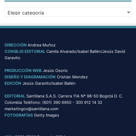
v
C
o
a
s
t
e
g
o
DIRECCIÓN
Andrea Muñoz
r
CONSEJO EDITORIAL
Camila Alvarado/Isabel Ballén/Jesús David
í
Garavito
a
s
PRODUCCIÓN WEB
Jesús Osorio
DISEÑO Y DIAGRAMACIÓN
Cristian Mendez
EDICIÓN
Jesús Garavito/Isabel Ballén
EDITORIAL
Santillana S.A.S. Carrera 11A Nº 98-50 Bogotá D. C.
Colombia Teléfono: (601) 390 6950 - 300 912 14 32
marketingco@santillana.com
FOTOGRAFÍAS
Getty Images