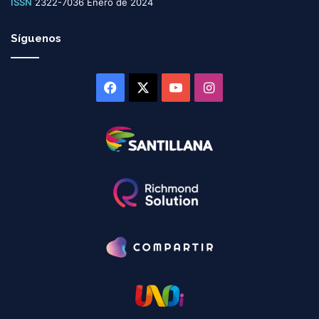
ISSN
2322-7036 Enero de 2024
Síguenos
Facebook
X
YouTube
Instagram