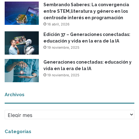
Sembrando Saberes: La convergencia
entre STEM,literatura y género en los
centrosde interés en programación
16 abril, 2026
Edición 37 – Generaciones conectadas:
educación y vida en la era de la IA
19 noviembre, 2025
Generaciones conectadas: educación y
vida en la era de la IA
19 noviembre, 2025
Archivos
A
r
c
Categorías
h
i