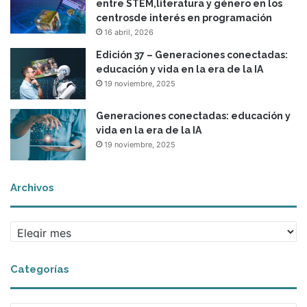
entre STEM,literatura y género en los
centrosde interés en programación
16 abril, 2026
Edición 37 – Generaciones conectadas:
educación y vida en la era de la IA
19 noviembre, 2025
Generaciones conectadas: educación y
vida en la era de la IA
19 noviembre, 2025
Archivos
A
r
c
Categorías
h
i
v