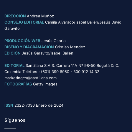
e
g
o
DIRECCIÓN
Andrea Muñoz
r
CONSEJO EDITORIAL
Camila Alvarado/Isabel Ballén/Jesús David
í
Garavito
a
s
PRODUCCIÓN WEB
Jesús Osorio
DISEÑO Y DIAGRAMACIÓN
Cristian Mendez
EDICIÓN
Jesús Garavito/Isabel Ballén
EDITORIAL
Santillana S.A.S. Carrera 11A Nº 98-50 Bogotá D. C.
Colombia Teléfono: (601) 390 6950 - 300 912 14 32
marketingco@santillana.com
FOTOGRAFÍAS
Getty Images
ISSN
2322-7036 Enero de 2024
Síguenos