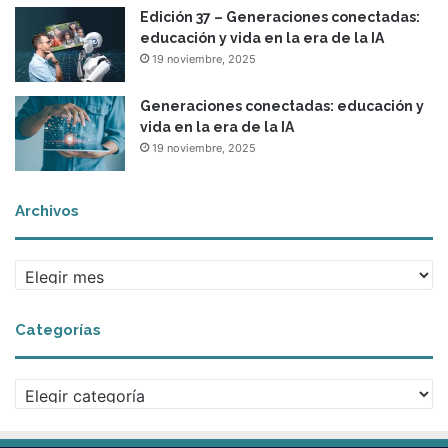
Edición 37 – Generaciones conectadas:
educación y vida en la era de la IA
19 noviembre, 2025
Generaciones conectadas: educación y
vida en la era de la IA
19 noviembre, 2025
Archivos
A
r
c
Categorías
h
i
v
C
o
a
s
t