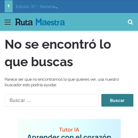
Edición 37 – Generaciones conectadas: educación y vida en la era de la IA
Menú
B
No se encontró lo
que buscas
Parece ser que no encontramos lo que quieres ver, usa nuestro
buscador esto podría ayudar.
B
u
s
c
a
r
: