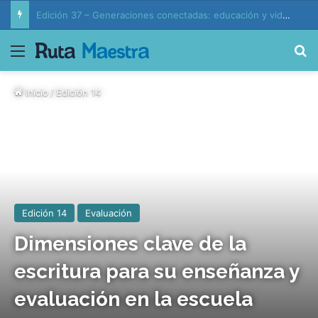
Edición 37 – Generaciones conectadas: educación y vida en la era de la IA
Menú
B
Inicio
/
Edición 14
Edición 14
Evaluación
Dimensiones clave de la
escritura para su enseñanza y
evaluación en la escuela