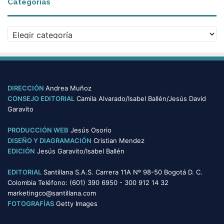
Categorías
h
i
v
C
o
a
s
t
e
g
o
DIRECCIÓN
Andrea Muñoz
r
CONSEJO EDITORIAL
Camila Alvarado/Isabel Ballén/Jesús David
í
Garavito
a
s
PRODUCCIÓN WEB
Jesús Osorio
DISEÑO Y DIAGRAMACIÓN
Cristian Mendez
EDICIÓN
Jesús Garavito/Isabel Ballén
EDITORIAL
Santillana S.A.S. Carrera 11A Nº 98-50 Bogotá D. C.
Colombia Teléfono: (601) 390 6950 - 300 912 14 32
marketingco@santillana.com
FOTOGRAFÍAS
Getty Images