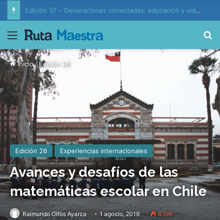
Edición 37 – Generaciones conectadas: educación y vida en la era de la IA
Menú
B
Inicio
/
Edición 26
Edición 26
Experiencias internacionales
Avances y desafíos de las
matemáticas escolar en Chile
Raimundo Olfos Ayarza
1 agosto, 2019
4.196