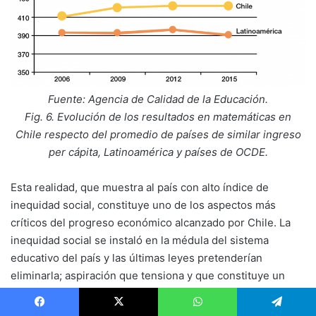
Fuente: Agencia de Calidad de la Educación.
Fig. 6. Evolución de los resultados en matemáticas en
Chile respecto del promedio de países de similar ingreso
per cápita, Latinoamérica y países de OCDE.
Esta realidad, que muestra al país con alto índice de
inequidad social, constituye uno de los aspectos más
críticos del progreso económico alcanzado por Chile. La
inequidad social se instaló en la médula del sistema
educativo del país y las últimas leyes pretenderían
eliminarla; aspiración que tensiona y que constituye un
horizonte irrenunciable para las autoridades responsables,
abriéndose nuevas aristas que desafían a los líderes a