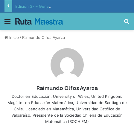
Edición 37 – Generaciones conectadas: educación y vida en la era de la IA
Menú
B
Inicio
/
Raimundo Olfos Ayarza
Raimundo Olfos Ayarza
Doctor en Educación, University of Wales, United Kingdom.
Magíster en Educación Matemática, Universidad de Santiago de
Chile. Licenciado en Matemática, Universidad Católica de
Valparaíso. Presidente de la Sociedad Chilena de Educación
Matemática (SOCHIEM)