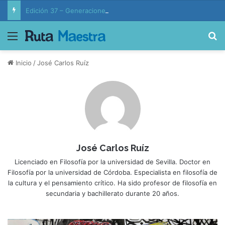
Edición 37 – Generaciones conectadas: educación y vida en la era de la IA
Menú
B
Inicio
/
José Carlos Ruíz
José Carlos Ruíz
Licenciado en Filosofía por la universidad de Sevilla. Doctor en
Filosofía por la universidad de Córdoba. Especialista en filosofía de
la cultura y el pensamiento crítico. Ha sido profesor de filosofía en
secundaria y bachillerato durante 20 años.
E