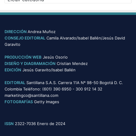
a
s
t
e
g
o
DIRECCIÓN
Andrea Muñoz
r
CONSEJO EDITORIAL
Camila Alvarado/Isabel Ballén/Jesús David
í
Garavito
a
s
PRODUCCIÓN WEB
Jesús Osorio
DISEÑO Y DIAGRAMACIÓN
Cristian Mendez
EDICIÓN
Jesús Garavito/Isabel Ballén
EDITORIAL
Santillana S.A.S. Carrera 11A Nº 98-50 Bogotá D. C.
Colombia Teléfono: (601) 390 6950 - 300 912 14 32
marketingco@santillana.com
FOTOGRAFÍAS
Getty Images
ISSN
2322-7036 Enero de 2024