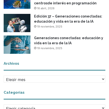
centrosde interés en programación
16 abril, 2026
Edición 37 – Generaciones conectadas:
educación y vida en la era de la IA
19 noviembre, 2025
Generaciones conectadas: educación y
vida en la era de la IA
19 noviembre, 2025
Archivos
A
r
c
Categorías
h
i
v
C
o