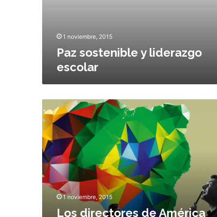
y
m
l
o
i
r
d
1 noviembre, 2015
e
Paz sostenible y liderazgo
r
escolar
a
z
g
o
L
e
o
s
s
c
d
o
i
l
r
a
e
r
c
t
o
1 noviembre, 2015
r
Los directores de América
e