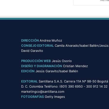
n
o
d
m
i
p
z
e
a
t
j
e
e
n
:
t
DIRECCIÓN
Andrea Muñoz
u
e
CONSEJO EDITORIAL
Camila Alvarado/Isabel Ballén/Jesús
n
s
David Garavito
a
h
PRODUCCIÓN WEB
Jesús Osorio
e
DISEÑO Y DIAGRAMACIÓN
Cristian Mendez
r
EDICIÓN
Jesús Garavito/Isabel Ballén
r
a
EDITORIAL
Santillana S.A.S. Carrera 11A Nº 98-50 Bogotá
m
D. C. Colombia Teléfono: (601) 390 6950 - 300 912 14 32
i
marketingco@santillana.com
e
FOTOGRAFÍAS
Getty Images
n
t