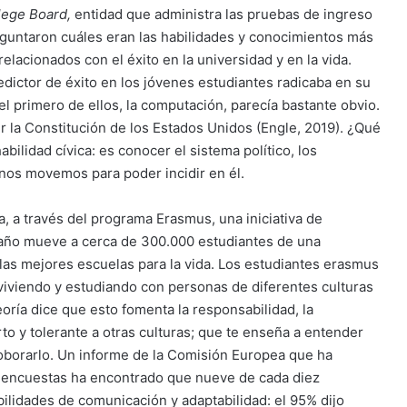
lege Board,
entidad que administra las pruebas de ingreso
eguntaron cuáles eran las habilidades y conocimientos más
lacionados con el éxito en la universidad y en la vida.
edictor de éxito en los jóvenes estudiantes radicaba en su
el primero de ellos, la computación, parecía bastante obvio.
r la Constitución de los Estados Unidos (Engle, 2019). ¿Qué
bilidad cívica: es conocer el sistema político, los
nos movemos para poder incidir en él.
, a través del programa Erasmus, una iniciativa de
año mueve a cerca de 300.000 estudiantes de una
 las mejores escuelas para la vida. Los estudiantes erasmus
iviendo y estudiando con personas de diferentes culturas
oría dice que esto fomenta la responsabilidad, la
o y tolerante a otras culturas; que te enseña a entender
roborarlo. Un informe de la Comisión Europea que ha
0 encuestas ha encontrado que nueve de cada diez
lidades de comunicación y adaptabilidad: el 95% dijo