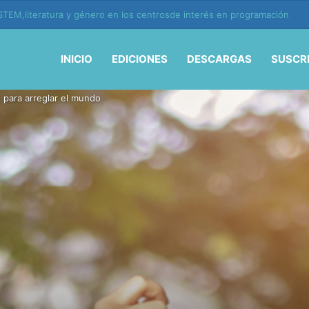
ión y vida en la era de la IA
INICIO
EDICIONES
DESCARGAS
SUSCR
 para arreglar el mundo