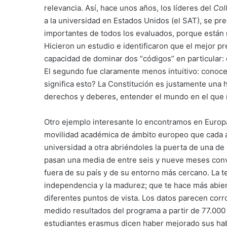
relevancia. Así, hace unos años, los líderes del
Col
a la universidad en Estados Unidos (el SAT), se pr
importantes de todos los evaluados, porque están re
Hicieron un estudio e identificaron que el mejor pr
capacidad de dominar dos “códigos” en particular: 
El segundo fue claramente menos intuitivo: conoce
significa esto? La Constitución es justamente una ha
derechos y deberes, entender el mundo en el que 
Otro ejemplo interesante lo encontramos en Europa
movilidad académica de ámbito europeo que cada 
universidad a otra abriéndoles la puerta de una de
pasan una media de entre seis y nueve meses conv
fuera de su país y de su entorno más cercano. La te
independencia y la madurez; que te hace más abiert
diferentes puntos de vista. Los datos parecen cor
medido resultados del programa a partir de 77.00
estudiantes erasmus dicen haber mejorado sus habi