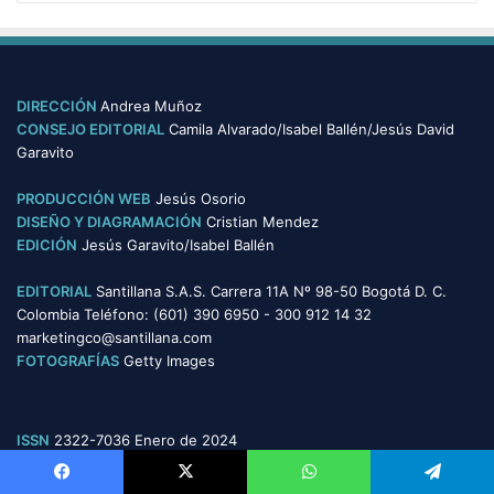
a
s
t
e
g
o
DIRECCIÓN
Andrea Muñoz
r
CONSEJO EDITORIAL
Camila Alvarado/Isabel Ballén/Jesús David
í
Garavito
a
s
PRODUCCIÓN WEB
Jesús Osorio
DISEÑO Y DIAGRAMACIÓN
Cristian Mendez
EDICIÓN
Jesús Garavito/Isabel Ballén
EDITORIAL
Santillana S.A.S. Carrera 11A Nº 98-50 Bogotá D. C.
Colombia Teléfono: (601) 390 6950 - 300 912 14 32
marketingco@santillana.com
FOTOGRAFÍAS
Getty Images
ISSN
2322-7036 Enero de 2024