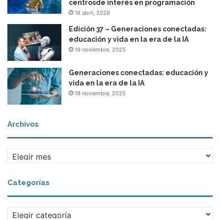
centrosde interés en programación
16 abril, 2026
Edición 37 – Generaciones conectadas:
educación y vida en la era de la IA
19 noviembre, 2025
Generaciones conectadas: educación y
vida en la era de la IA
19 noviembre, 2025
Archivos
A
r
c
Categorías
h
i
v
C
o