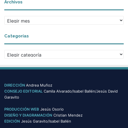
Archivos
A
r
c
Categorías
h
i
v
C
o
a
s
t
e
g
o
DIRECCIÓN
Andrea Muñoz
r
CONSEJO EDITORIAL
Camila Alvarado/Isabel Ballén/Jesús David
í
Garavito
a
s
PRODUCCIÓN WEB
Jesús Osorio
DISEÑO Y DIAGRAMACIÓN
Cristian Mendez
EDICIÓN
Jesús Garavito/Isabel Ballén