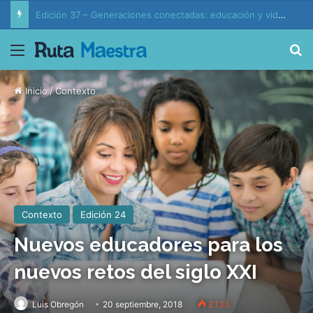
Edición 37 – Generaciones conectadas: educación y vida en la era de la IA
Menú
B
Inicio
/
Contexto
Contexto
Edición 24
Nuevos educadores para los
nuevos retos del siglo XXI
Luis Obregón
20 septiembre, 2018
2.133