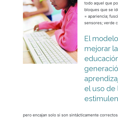
todo aquel que po
bloques que se ide
= apariencia; fusc
sensores; verde c
El model
mejorar l
educación
generaci
aprendiza
el uso de 
estimulen 
pero encajan solo si son sintácticamente correctos