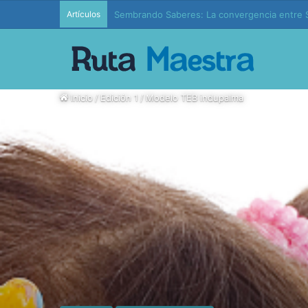
Artículos
Edición 37 – Generaciones conectadas: educac
Inicio
/
Edición 1
/
Modelo TEB indupalma