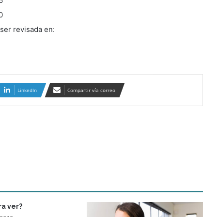
6
0
ser revisada en:
LinkedIn
Compartir vía correo
ra ver?