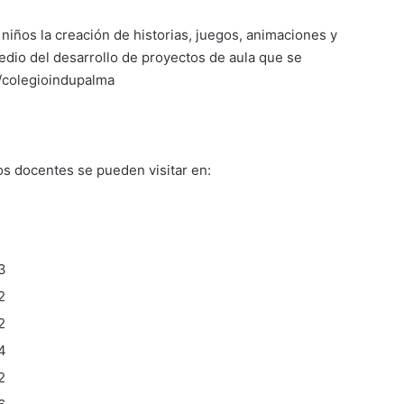
 niños la creación de historias, juegos, animaciones y
dio del desarrollo de proyectos de aula que se
s/colegioindupalma
os docentes se pueden visitar en:
3
3
2
2
4
2