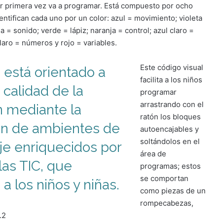
r primera vez va a programar. Está compuesto por ocho
ntifican cada uno por un color: azul = movimiento; violeta
ia = sonido; verde = lápiz; naranja = control; azul claro =
laro = números y rojo = variables.
Este código visual
o
está orientado a
facilita a los niños
a calidad de
la
programar
arrastrando con el
 mediante la
ratón los bloques
ón de ambientes de
autoencajables y
soltándolos en el
je enriquecidos por
área de
las TIC, que
programas; estos
se comportan
a los niños y niñas.
como piezas de un
rompecabezas,
.2