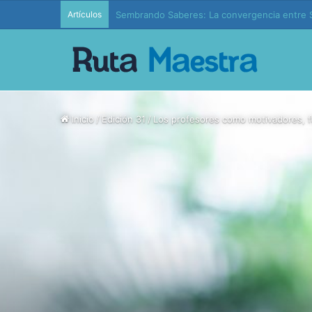
Artículos
Edición 37 – Generaciones conectadas: educac
Inicio
/
Edición 31
/
Los profesores como motivadores, f