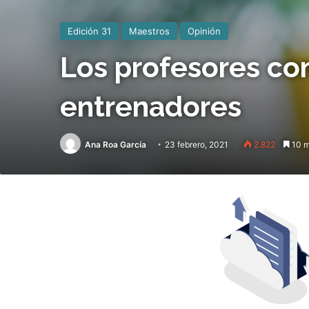
Edición 31
Maestros
Opinión
Los profesores com
entrenadores
Ana Roa García
23 febrero, 2021
2.822
10 m