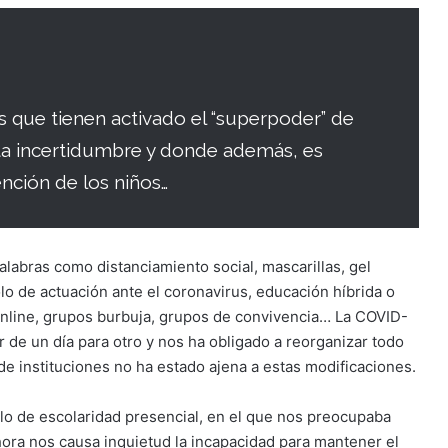
que tienen activado el “superpoder” de
lta incertidumbre y donde además, es
ención de los niños…
abras como distanciamiento social, mascarillas, gel
lo de actuación ante el coronavirus, educación híbrida o
online, grupos burbuja, grupos de convivencia… La COVID-
e un día para otro y nos ha obligado a reorganizar todo
de instituciones no ha estado ajena a estas modificaciones.
o de escolaridad presencial, en el que nos preocupaba
ra nos causa inquietud la incapacidad para mantener el