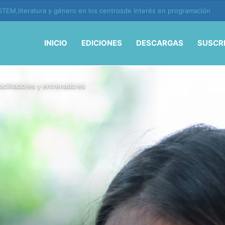
ión y vida en la era de la IA
INICIO
EDICIONES
DESCARGAS
SUSCR
acilitadores y entrenadores