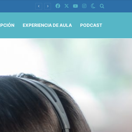
Facebook
X
YouTube
Instagram
Switch skin
Buscar por
IPCIÓN
EXPERIENCIA DE AULA
PODCAST