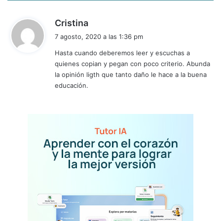
d
Cristina
i
7 agosto, 2020 a las 1:36 pm
c
Hasta cuando deberemos leer y escuchas a
e
quienes copian y pegan con poco criterio. Abunda
:
la opinión ligth que tanto daño le hace a la buena
educación.