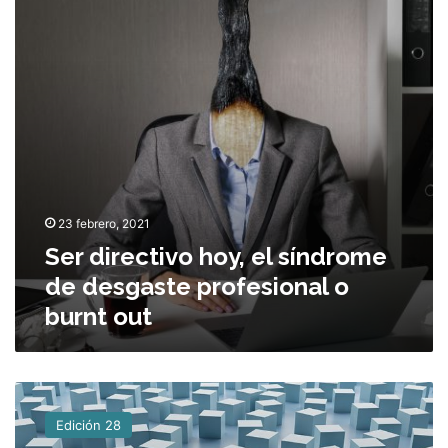
r
a
e
s
c
t
i
v
o
h
o
y
23 febrero, 2021
,
e
Ser directivo hoy, el síndrome
l
de desgaste profesional o
s
burnt out
í
n
d
r
L
o
i
m
Edición 28
d
e