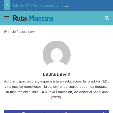
Edición 37 – Generaciones conectadas: educación y vida en la era de la IA
Menú
B
Inicio
/
Laura Lewin
Laura Lewin
Autora, capacitadora y especialista en educación. Es oradora TEDx
y ha escrito numerosos libros, entre los cuales podemos destacar
su más reciente libro, La Nueva Educación, de editorial Santillana
(2020).
A