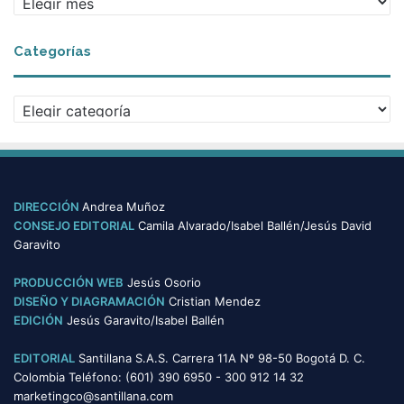
r
c
Categorías
h
i
v
C
o
a
s
t
e
g
o
DIRECCIÓN
Andrea Muñoz
r
CONSEJO EDITORIAL
Camila Alvarado/Isabel Ballén/Jesús David
í
Garavito
a
s
PRODUCCIÓN WEB
Jesús Osorio
DISEÑO Y DIAGRAMACIÓN
Cristian Mendez
EDICIÓN
Jesús Garavito/Isabel Ballén
EDITORIAL
Santillana S.A.S. Carrera 11A Nº 98-50 Bogotá D. C.
Colombia Teléfono: (601) 390 6950 - 300 912 14 32
marketingco@santillana.com