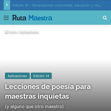
Generaciones conectadas: educación y vida en la era de la IA
Menú
B
Inicio
/
Aplicaciones
Aplicaciones
Edición 14
Lecciones de poesía para
maestras inquietas
(y alguno que otro maestro)