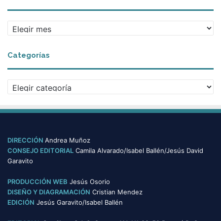
A
r
c
Categorías
h
i
v
C
o
a
s
t
e
g
o
DIRECCIÓN
Andrea Muñoz
r
CONSEJO EDITORIAL
Camila Alvarado/Isabel Ballén/Jesús David
í
Garavito
a
s
PRODUCCIÓN WEB
Jesús Osorio
DISEÑO Y DIAGRAMACIÓN
Cristian Mendez
EDICIÓN
Jesús Garavito/Isabel Ballén