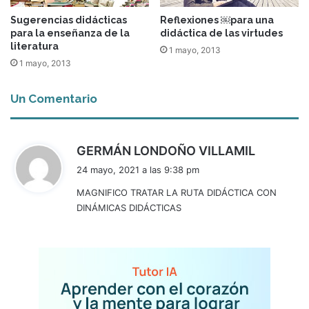
Sugerencias didácticas
Reflexiones ￼para una
para la enseñanza de la
didáctica de las virtudes
literatura
1 mayo, 2013
1 mayo, 2013
Un Comentario
d
GERMÁN LONDOÑO VILLAMIL
i
24 mayo, 2021 a las 9:38 pm
c
MAGNIFICO TRATAR LA RUTA DIDÁCTICA CON
e
DINÁMICAS DIDÁCTICAS
: