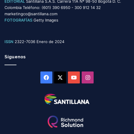
EDITORIAL
Santillana S.A.S. Carrera 11A Nº 98-50 Bogotá D. C.
Colombia Teléfono: (601) 390 6950 - 300 912 14 32
marketingco@santillana.com
FOTOGRAFÍAS
Getty Images
ISSN
2322-7036 Enero de 2024
Síguenos
Facebook
X
YouTube
Instagram