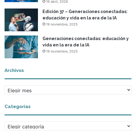
16 abril, 2026
Edición 37 – Generaciones conectadas:
educación y vida en la era de la IA
19 noviembre, 2025
Generaciones conectadas: educación y
vida en la era de la IA
19 noviembre, 2025
Archivos
A
r
c
Categorías
h
i
v
C
o
a
s