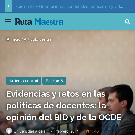
Edición 37 – Generaciones conectadas: educación y vida en la era de la IA
Menú
B
Inicio
/
Artículo central
Artículo central
Edición 6
Evidencias y retos en las
políticas de docentes: la
opinión del BID y de la OCDE
Universidad Alcalá
1 febrero, 2014
1.146