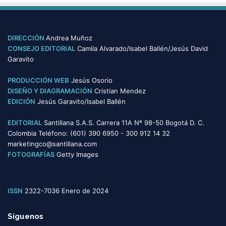
t
e
g
o
DIRECCIÓN
Andrea Muñoz
r
CONSEJO EDITORIAL
Camila Alvarado/Isabel Ballén/Jesús David
í
Garavito
a
s
PRODUCCIÓN WEB
Jesús Osorio
DISEÑO Y DIAGRAMACIÓN
Cristian Mendez
EDICIÓN
Jesús Garavito/Isabel Ballén
EDITORIAL
Santillana S.A.S. Carrera 11A Nº 98-50 Bogotá D. C.
Colombia Teléfono: (601) 390 6950 - 300 912 14 32
marketingco@santillana.com
FOTOGRAFÍAS
Getty Images
ISSN
2322-7036 Enero de 2024
Síguenos