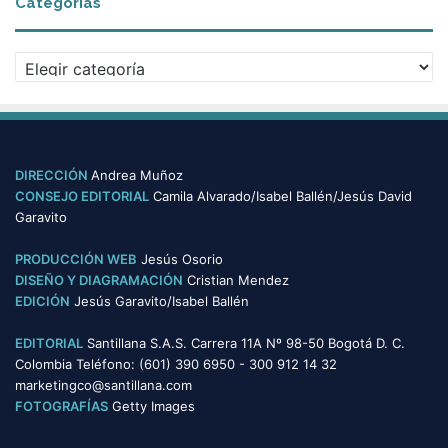
Categorías
h
i
v
C
o
a
s
t
e
g
o
DIRECCIÓN
Andrea Muñoz
r
CONSEJO EDITORIAL
Camila Alvarado/Isabel Ballén/Jesús David
í
Garavito
a
s
PRODUCCIÓN WEB
Jesús Osorio
DISEÑO Y DIAGRAMACIÓN
Cristian Mendez
EDICIÓN
Jesús Garavito/Isabel Ballén
EDITORIAL
Santillana S.A.S. Carrera 11A Nº 98-50 Bogotá D. C.
Colombia Teléfono: (601) 390 6950 - 300 912 14 32
marketingco@santillana.com
FOTOGRAFÍAS
Getty Images