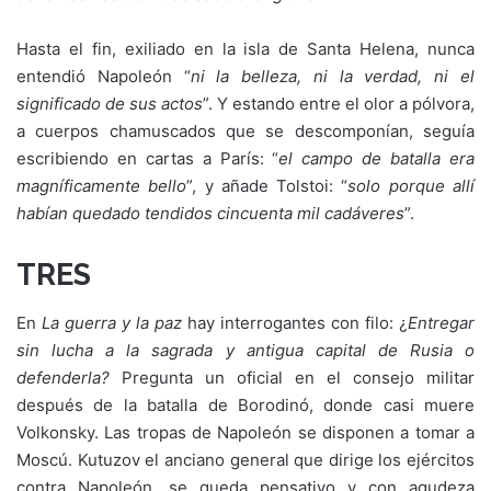
Hasta el fin, exiliado en la isla de Santa Helena, nunca
entendió Napoleón “
ni la belleza, ni la ver
dad, ni el
significado de sus actos
”. Y estando entre el olor a pólvora,
a cuerpos chamuscados que se descomponían, seguía
escribiendo en cartas a París: “
el campo de batalla era
magníficamente bello
”, y añade Tolstoi: “
solo porque allí
habían quedado
t
endidos cincuenta mil cadáveres
”.
TRES
En
La guerra y la paz
hay interrogantes con filo: ¿
Entregar
sin lucha a la sagrada y antigua capital de Rusia o
defenderla?
Pregunta un oficial en el consejo militar
después de la batalla de Borodinó, donde casi muere
Volkonsky. Las tropas de Napoleón se disponen a tomar a
Moscú. Kutuzov el anciano general que dirige los ejércitos
contra Napoleón, se queda pensativo y con agudeza