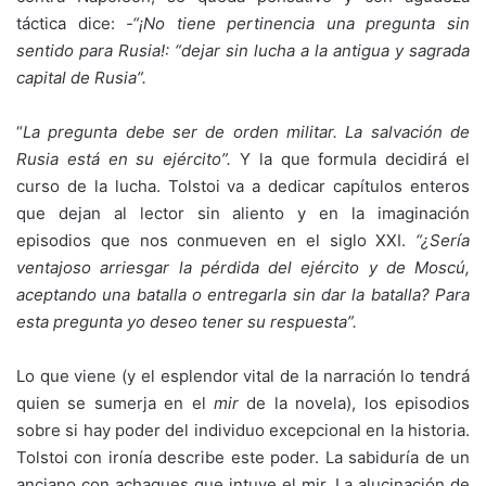
táctica dice:
-“¡No tiene pertinencia una pregunta sin
sentido para Rusia!: “dejar sin lucha a la antigua y sagrada
capital de Rusia”.
“
La pregunta debe ser de orden militar. La salvación
de
Rusia está en su ejército”.
Y la que formula decidirá el
curso de la lucha. Tolstoi va a dedicar capítulos enteros
que dejan al lector sin aliento y en la imaginación
episodios que nos conmueven en el siglo XXI.
“¿Sería
ventajoso arriesgar la pérdida del
ejército y de Moscú,
aceptando una batalla o entre
g
arla sin dar la batalla? Para
esta pregunta yo deseo
t
ener su respuesta”.
Lo que viene (y el esplendor vital de la narración lo tendrá
quien se sumerja en el
mir
de la novela), los episodios
sobre si hay poder del individuo excepcional en la historia.
Tolstoi con ironía describe este poder. La sabiduría de un
anciano con achaques que intuye el mir. La alucinación de