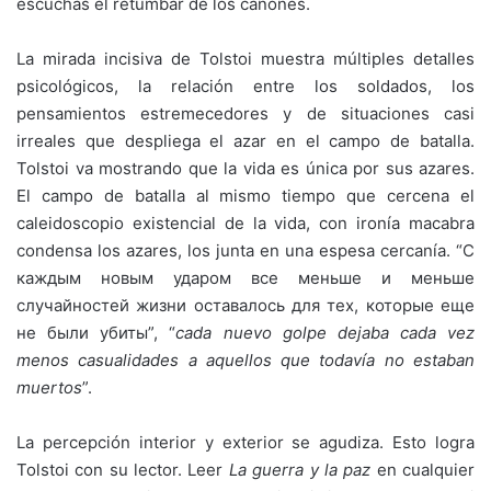
escuchas el retumbar de los cañones.
La mirada incisiva de Tolstoi muestra múltiples detalles
psicológicos, la relación entre los soldados, los
pensamientos estremecedores y de situaciones casi
irreales que despliega el azar en el campo de batalla.
Tolstoi va mostrando que la vida es única por sus azares.
El campo de batalla al mismo tiempo que cercena el
caleidoscopio existencial de la vida, con ironía macabra
condensa los azares, los junta en una espesa cercanía. “С
каждым новым ударом все меньше и меньше
случайностей жизни оставалось для тех, которые еще
не были убиты”, “
cada nuevo golpe dejaba cada vez
menos casualidades a aquellos que todavía no esta
ban
muertos
”.
La percepción interior y exterior se agudiza. Esto logra
Tolstoi con su lector. Leer
La guerra y la paz
en cualquier