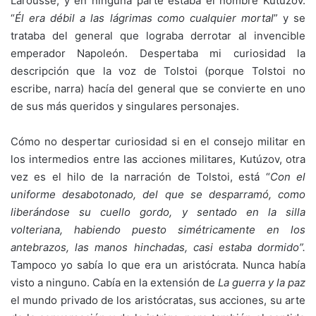
Larousse, y en ninguna parte estaba el nombre Kutúzov.
“
Él era débil a las lágrimas como cualquier mortal
” y se
trataba del general que lograba derrotar al invencible
emperador Napoleón. Despertaba mi curiosidad la
descripción que la voz de Tolstoi (porque Tolstoi no
escribe, narra) hacía del general que se convierte en uno
de sus más queridos y singulares personajes.
Cómo no despertar curiosidad si en el consejo militar en
los intermedios entre las acciones militares, Kutúzov, otra
vez es el hilo de la narración de Tolstoi, está “
Con el
uniforme desabotonado, del que
se desparramó, como
liberándose su cuello gordo, y
sentado en la silla
volteriana, habiendo puesto simé
tricamente en los
antebrazos, las manos hinchadas, casi estaba dormido”.
Tampoco yo sabía lo que era un aristócrata. Nunca había
visto a ninguno. Cabía en la extensión de
La guerra y la paz
el mundo privado de los aristócratas, sus acciones, su arte