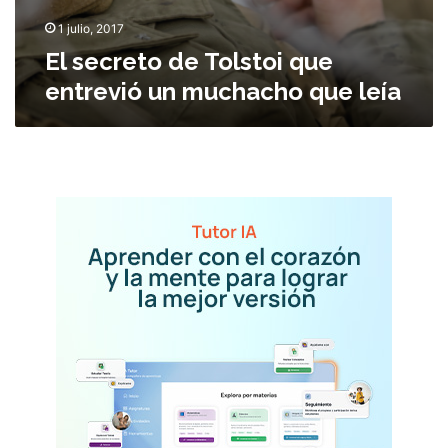
t
o
1 julio, 2017
i
El secreto de Tolstoi que
q
entrevió un muchacho que leía
u
e
e
n
t
r
e
v
i
ó
u
n
m
u
c
h
a
c