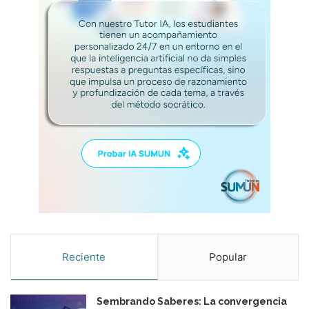
h
o
q
u
e
l
e
í
a
Reciente
Popular
Sembrando Saberes: La convergencia