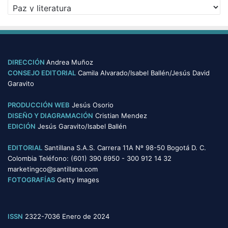
C
o
a
s
t
e
g
o
DIRECCIÓN
Andrea Muñoz
r
CONSEJO EDITORIAL
Camila Alvarado/Isabel Ballén/Jesús David
í
Garavito
a
s
PRODUCCIÓN WEB
Jesús Osorio
DISEÑO Y DIAGRAMACIÓN
Cristian Mendez
EDICIÓN
Jesús Garavito/Isabel Ballén
EDITORIAL
Santillana S.A.S. Carrera 11A Nº 98-50 Bogotá D. C.
Colombia Teléfono: (601) 390 6950 - 300 912 14 32
marketingco@santillana.com
FOTOGRAFÍAS
Getty Images
ISSN
2322-7036 Enero de 2024