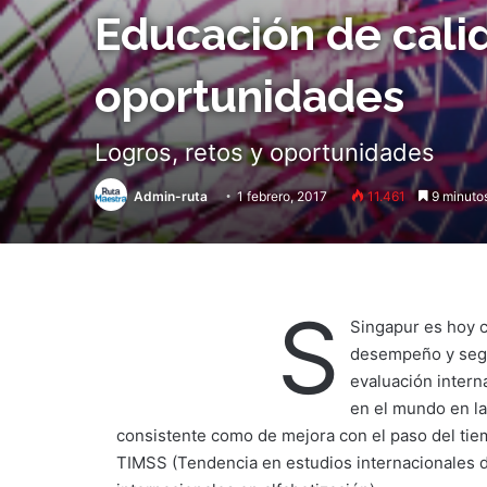
Educación de calid
oportunidades
Logros, retos y oportunidades
Admin-ruta
1 febrero, 2017
11.461
9 minutos
S
Singapur es hoy 
desempeño y segú
evaluación intern
en el mundo en l
consistente como de mejora con el paso del ti
TIMSS (Tendencia en estudios internacionales d