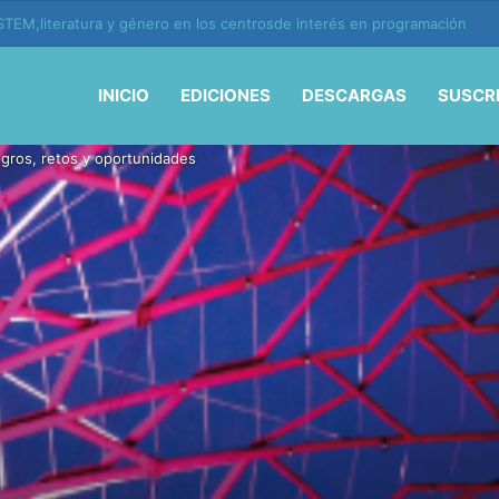
ión y vida en la era de la IA
INICIO
EDICIONES
DESCARGAS
SUSCR
ogros, retos y oportunidades