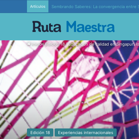
Artículos
Edición 37 – Generaciones conectadas: educac
Inicio
/
Edición 18
/
Educación de calidad en Singapur: l
Edición 18
Experiencias internacionales