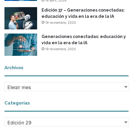
16 abril, 2026
Edición 37 – Generaciones conectadas:
educación y vida en la era de la IA
19 noviembre, 2025
Generaciones conectadas: educación y
vida en la era de la IA
19 noviembre, 2025
Archivos
A
r
c
Categorías
h
i
v
C
o
a
s
t