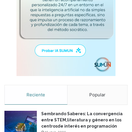
j
o
s
Reciente
Popular
Sembrando Saberes: La convergencia
entre STEM,literatura y género en los
centrosde interés en programación