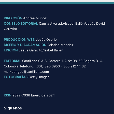
e
g
o
DIRECCIÓN
Andrea Muñoz
r
CONSEJO EDITORIAL
Camila Alvarado/Isabel Ballén/Jesús David
í
Garavito
a
s
PRODUCCIÓN WEB
Jesús Osorio
DISEÑO Y DIAGRAMACIÓN
Cristian Mendez
EDICIÓN
Jesús Garavito/Isabel Ballén
EDITORIAL
Santillana S.A.S. Carrera 11A Nº 98-50 Bogotá D. C.
Colombia Teléfono: (601) 390 6950 - 300 912 14 32
marketingco@santillana.com
FOTOGRAFÍAS
Getty Images
ISSN
2322-7036 Enero de 2024
Síguenos