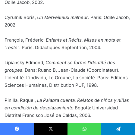
Odile Jacob, 2002.
Cyrulnik Boris,
Un Merveilleux malheur
. Paris:
Odile Jacob,
2002.
François, Fréderic,
Enfants et Récits. Mises en mots et
“reste”
. Paris: Didactiques Septentrion, 2004.
Lipiansky Edmond,
Comment se forme l’identité des
groupes
. Dans: Ruano B, Jean-Claude (Coordinateur).
L’identité. L’individu, Le Groupe, La société. Paris: Editions
Sciences Humaines, Distribution PUF, 1998.
Pinilla, Raquel,
La Palabra cuenta, Relatos de niños y niñas
en condición de desplazamiento
Bogotá: Universidad
Distrital Francisco José de Caldas, 2006.
Pinilla, Raquel,
Relatos de niños desplazados por la
Facebook
X
WhatsApp
Telegram