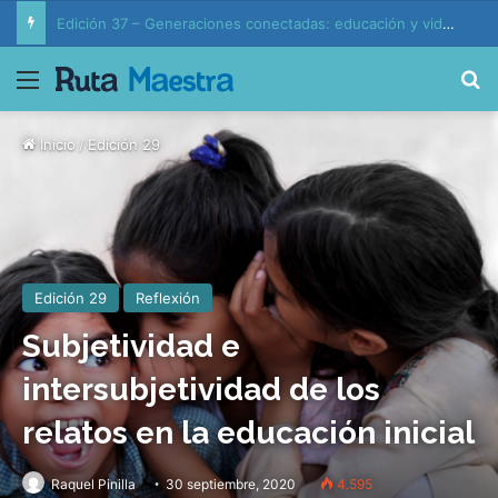
Edición 37 – Generaciones conectadas: educación y vida en la era de la IA
Menú
B
Inicio
/
Edición 29
Edición 29
Reflexión
Subjetividad e
intersubjetividad de los
relatos en la educación inicial
Raquel Pinilla
30 septiembre, 2020
4.595