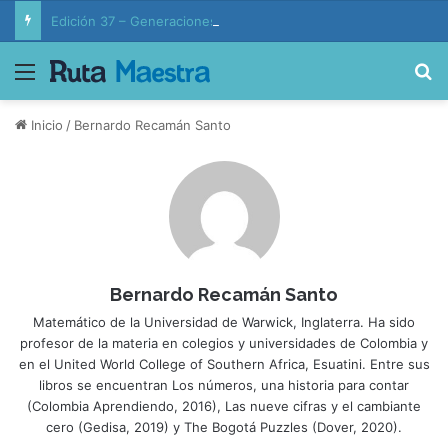
Edición 37 – Generaciones conectadas: educación y vida en la era de la IA
Menú
B
Inicio
/
Bernardo Recamán Santo
Bernardo Recamán Santo
Matemático de la Universidad de Warwick, Inglaterra. Ha sido
profesor de la materia en colegios y universidades de Colombia y
en el United World College of Southern Africa, Esuatini. Entre sus
libros se encuentran Los números, una historia para contar
(Colombia Aprendiendo, 2016), Las nueve cifras y el cambiante
cero (Gedisa, 2019) y The Bogotá Puzzles (Dover, 2020).