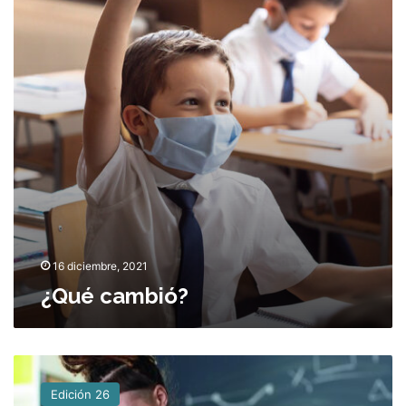
c
s
a
!
m
b
i
ó
?
16 diciembre, 2021
¿Qué cambió?
E
v
Edición 26
a