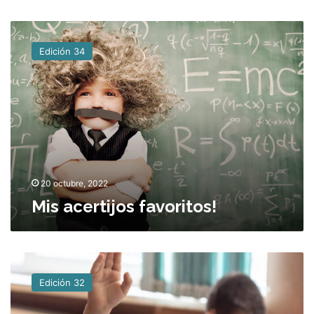
M
i
Edición 34
s
a
c
e
r
t
i
j
o
20 octubre, 2022
s
Mis acertijos favoritos!
f
a
v
o
¿
r
Q
i
Edición 32
u
t
é
o