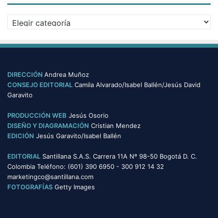
i
v
C
o
a
s
t
e
g
o
DIRECCIÓN
Andrea Muñoz
r
CONSEJO EDITORIAL
Camila Alvarado/Isabel Ballén/Jesús David
í
Garavito
a
s
PRODUCCIÓN WEB
Jesús Osorio
DISEÑO Y DIAGRAMACIÓN
Cristian Mendez
EDICIÓN
Jesús Garavito/Isabel Ballén
EDITORIAL
Santillana S.A.S. Carrera 11A Nº 98-50 Bogotá D. C.
Colombia Teléfono: (601) 390 6950 - 300 912 14 32
marketingco@santillana.com
FOTOGRAFÍAS
Getty Images