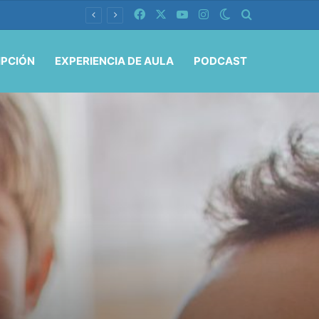
Facebook
X
YouTube
Instagram
Switch skin
Buscar por
IPCIÓN
EXPERIENCIA DE AULA
PODCAST