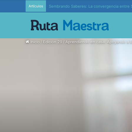
Artículos
Edición 37 – Generaciones conectadas: educac
Inicio
/
Edición 29
/
Aprendiendo en casa: Apoyando a las