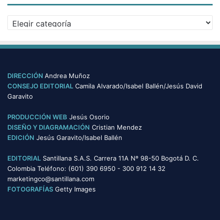
i
v
C
o
a
s
t
e
g
o
DIRECCIÓN
Andrea Muñoz
r
CONSEJO EDITORIAL
Camila Alvarado/Isabel Ballén/Jesús David
í
Garavito
a
s
PRODUCCIÓN WEB
Jesús Osorio
DISEÑO Y DIAGRAMACIÓN
Cristian Mendez
EDICIÓN
Jesús Garavito/Isabel Ballén
EDITORIAL
Santillana S.A.S. Carrera 11A Nº 98-50 Bogotá D. C.
Colombia Teléfono: (601) 390 6950 - 300 912 14 32
marketingco@santillana.com
FOTOGRAFÍAS
Getty Images