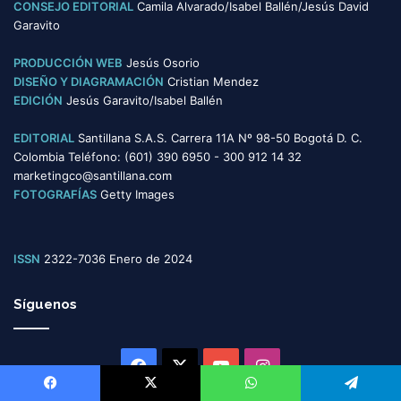
CONSEJO EDITORIAL
Camila Alvarado/Isabel Ballén/Jesús David
í
Garavito
a
s
PRODUCCIÓN WEB
Jesús Osorio
DISEÑO Y DIAGRAMACIÓN
Cristian Mendez
EDICIÓN
Jesús Garavito/Isabel Ballén
EDITORIAL
Santillana S.A.S. Carrera 11A Nº 98-50 Bogotá D. C.
Colombia Teléfono: (601) 390 6950 - 300 912 14 32
marketingco@santillana.com
FOTOGRAFÍAS
Getty Images
ISSN
2322-7036 Enero de 2024
Síguenos
Facebook
X
YouTube
Instagram