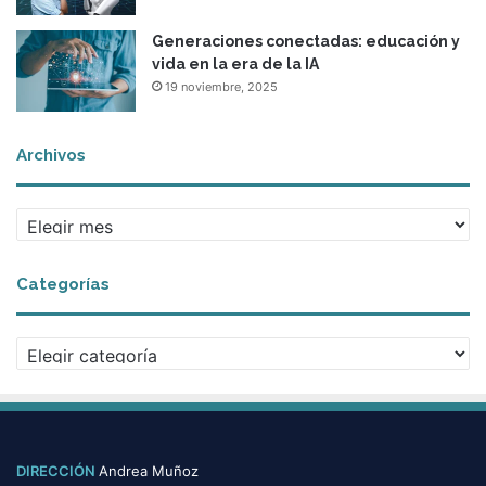
Generaciones conectadas: educación y
vida en la era de la IA
19 noviembre, 2025
Archivos
A
r
c
Categorías
h
i
v
C
o
a
s
t
e
g
o
DIRECCIÓN
Andrea Muñoz
r