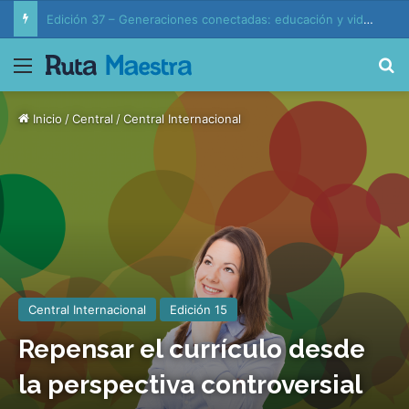
Edición 37 – Generaciones conectadas: educación y vida en la era de la IA
Menú
B
Inicio
/
Central
/
Central Internacional
Central Internacional
Edición 15
Repensar el currículo desde
la perspectiva controversial