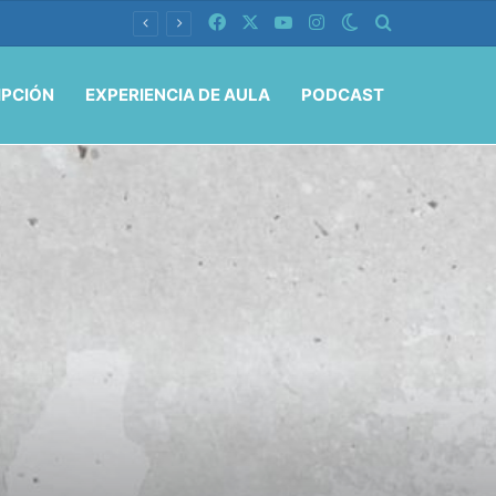
Facebook
X
YouTube
Instagram
Switch skin
Buscar por
IPCIÓN
EXPERIENCIA DE AULA
PODCAST