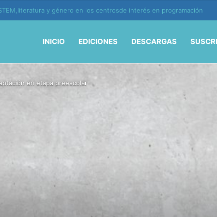
ión y vida en la era de la IA
INICIO
EDICIONES
DESCARGAS
SUSCR
captación en etapa preescolar