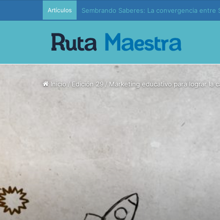
Artículos
Edición 37 – Generaciones conectadas: educac
Inicio
/
Edición 29
/
Marketing educativo para lograr la 