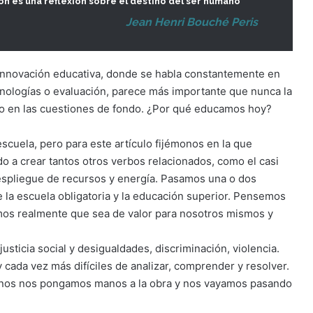
ión es una reflexión sobre el destino del ser humano”
Jean Henri Bouché Peris
 innovación educativa, donde se habla constantemente en
cnologías o evaluación, parece más importante que nunca la
co en las cuestiones de fondo. ¿Por qué educamos hoy?
scuela, pero para este artículo fijémonos en la que
o a crear tantos otros verbos relacionados, como el casi
espliegue de recursos y energía. Pasamos una o dos
e la escuela obligatoria y la educación superior. Pensemos
emos realmente que sea de valor para nosotros mismos y
sticia social y desigualdades, discriminación, violencia.
ada vez más difíciles de analizar, comprender y resolver.
anos nos pongamos manos a la obra y nos vayamos pasando