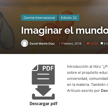
Central Internacional
Edición 22
Imaginar el mundo
David Martín Díaz
1 febrero, 2018
2.029
5 m
Introducción al libro “¿
sobre el propósito educa
universidad, comunidade
en la materia. También 
Artículo escrito por
Dav