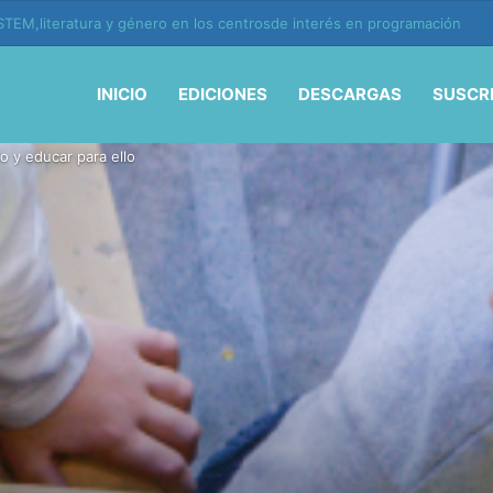
ión y vida en la era de la IA
INICIO
EDICIONES
DESCARGAS
SUSCR
o y educar para ello