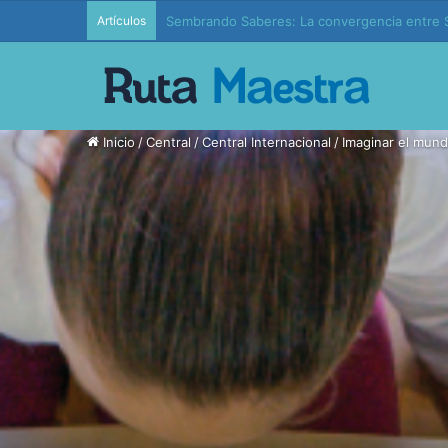
Artículos
Edición 37 – Generaciones conectadas: educac
Inicio
/
Central
/
Central Internacional
/
Imaginar el mund