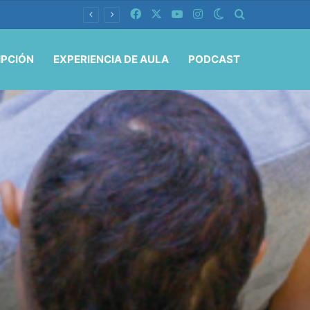
Facebook
X
YouTube
Instagram
Switch skin
Buscar por
IPCIÓN
EXPERIENCIA DE AULA
PODCAST