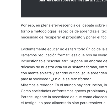
“Una reflexión sobre los fines de la educac
Por eso, en plena efervescencia del debate sobre
torno a metodologías, espacios de aprendizaje, te
necesidad de recuperar el propósito y poner el fo
Evidentemente educar no es territorio único de la e
llamamos “educación formal”, esa que nos ha llevad
incuestionable “escolarizar”. Supone un enorme d
décadas de nuestra vida en el sistema formal, entr
con mente abierta y sentido crítico: ¿qué aprend
para la sociedad? ¿En qué se transforma?
Miremos alrededor. En el mundo hay corrupción, inju
Como sociedades enfrentamos graves problemas y c
Parece urgente la necesidad de que como ciudad
el testigo, no para alimentarlo sino para resolverlo.