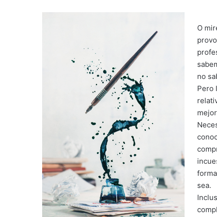
O mir
provo
profe
sabem
no sa
Pero 
relat
mejor
Neces
conoc
compr
incue
forma
sea.
Inclu
compl