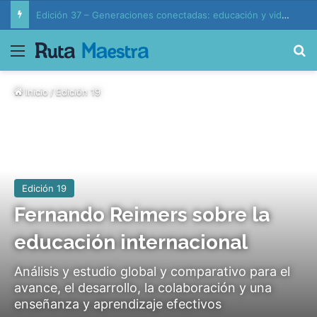
Edición 37 – Generaciones conectadas: educación y vida en la era de la IA
Menú
B
Inicio
/
Edición 19
Edición 19
Fernando Reimers sobre la
educación internacional
Análisis y estudio global y comparativo para el
avance, el desarrollo, la colaboración y una
enseñanza y aprendizaje efectivos