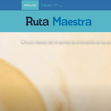
Artículos
Edición 37 – Generaciones conectadas: educac
Inicio
/
Edición 26
/
El sentido de la formación de los es