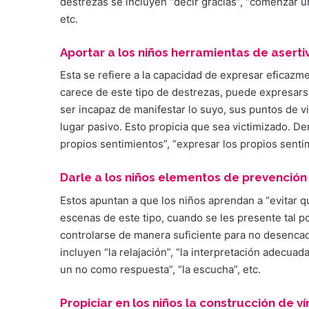
destrezas se incluyen “decir gracias”, “comenzar un
etc.
Aportar a los niños herramientas de aserti
Esta se refiere a la capacidad de expresar eficaz
carece de este tipo de destrezas, puede expresars
ser incapaz de manifestar lo suyo, sus puntos de v
lugar pasivo. Esto propicia que sea victimizado. De
propios sentimientos”, “expresar los propios sentim
Darle a los niños elementos de prevención 
Estos apuntan a que los niños aprendan a “evitar qu
escenas de este tipo, cuando se les presente tal p
controlarse de manera suficiente para no desencade
incluyen “la relajación”, “la interpretación adecua
un no como respuesta”, “la escucha”, etc.
Propiciar en los niños la construcción de ví