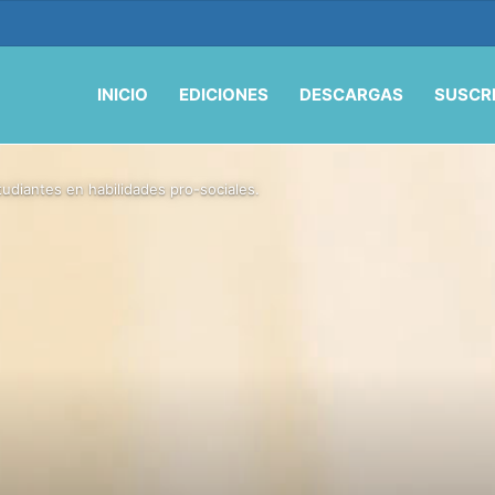
ión y vida en la era de la IA
INICIO
EDICIONES
DESCARGAS
SUSCR
tudiantes en habilidades pro-sociales.