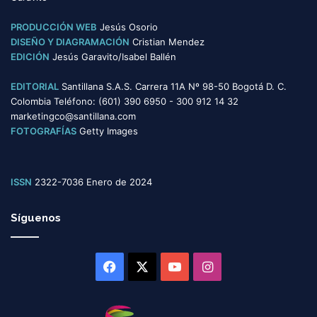
a
s
PRODUCCIÓN WEB
Jesús Osorio
DISEÑO Y DIAGRAMACIÓN
Cristian Mendez
EDICIÓN
Jesús Garavito/Isabel Ballén
EDITORIAL
Santillana S.A.S. Carrera 11A Nº 98-50 Bogotá D. C.
Colombia Teléfono: (601) 390 6950 - 300 912 14 32
marketingco@santillana.com
FOTOGRAFÍAS
Getty Images
ISSN
2322-7036 Enero de 2024
Síguenos
Facebook
X
YouTube
Instagram