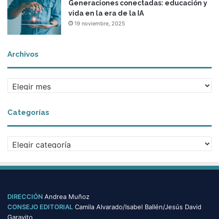
Generaciones conectadas: educación y
vida en la era de la IA
19 noviembre, 2025
Archivos
A
r
c
Categorías
h
i
v
C
o
a
s
t
e
g
o
DIRECCIÓN
Andrea Muñoz
r
CONSEJO EDITORIAL
Camila Alvarado/Isabel Ballén/Jesús David
í
Garavito