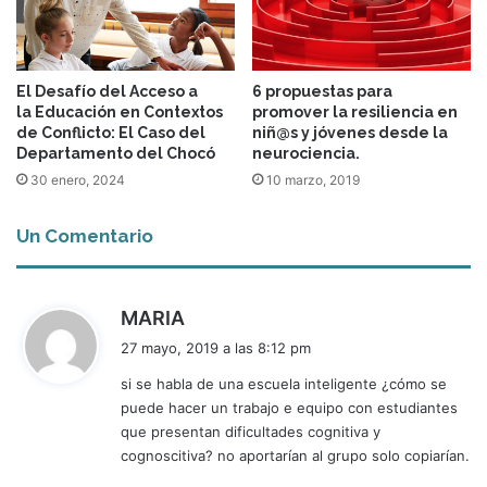
El Desafío del Acceso a
6 propuestas para
la Educación en Contextos
promover la resiliencia en
de Conflicto: El Caso del
niñ@s y jóvenes desde la
Departamento del Chocó
neurociencia.
30 enero, 2024
10 marzo, 2019
Un Comentario
d
MARIA
i
27 mayo, 2019 a las 8:12 pm
c
si se habla de una escuela inteligente ¿cómo se
e
puede hacer un trabajo e equipo con estudiantes
:
que presentan dificultades cognitiva y
cognoscitiva? no aportarían al grupo solo copiarían.