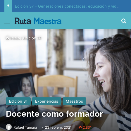
Edición 37 – Generaciones conectadas: educación y vida en la era de la IA
Menú
B
Inicio
/
Edición 31
Edición 31
Experiencias
Maestros
Docente como formador
Rafael Tamara
23 febrero, 2021
2.831