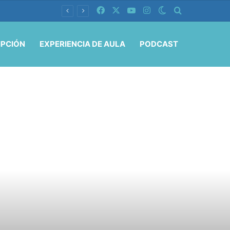
Facebook
X
YouTube
Instagram
Switch skin
Buscar por
IPCIÓN
EXPERIENCIA DE AULA
PODCAST