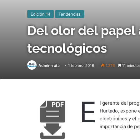
Edición 14
Tendencias
Del olor del papel 
tecnológicos
Admin-ruta
1 febrero, 2016
1.276
11 minutos
E
l gerente del prog
Hurtado, expone en
electrónicos y el 
importancia de per