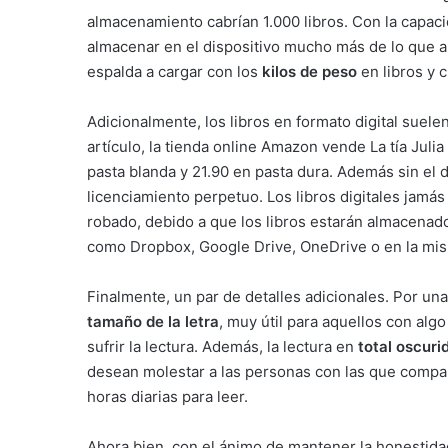
almacenamiento cabrían 1.000 libros. Con la capaci
almacenar en el dispositivo mucho más de lo que al
espalda a cargar con los
kilos de peso
en libros y 
Adicionalmente, los libros en formato digital suele
artículo, la tienda online Amazon vende La tía Julia
pasta blanda y 21.90 en pasta dura. Además sin el 
licenciamiento perpetuo. Los libros digitales jamás 
robado, debido a que los libros estarán almacenado
como Dropbox, Google Drive, OneDrive o en la mi
Finalmente, un par de detalles adicionales. Por una 
tamaño de la letra
, muy útil para aquellos con algo
sufrir la lectura. Además, la lectura en
total oscuri
desean molestar a las personas con las que compar
horas diarias para leer.
Ahora bien, con el ánimo de mantener la honestidad 