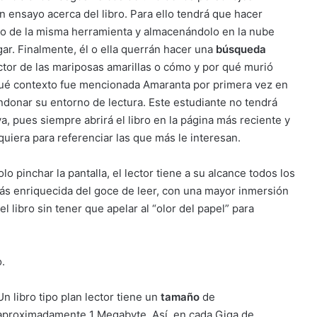
n ensayo acerca del libro. Para ello tendrá que hacer
ro de la misma herramienta y almacenándolo en la nube
ar. Finalmente, él o ella querrán hacer una
búsqueda
uctor de las mariposas amarillas o cómo y por qué murió
qué contexto fue mencionada Amaranta por primera vez en
ndonar su entorno de lectura. Este estudiante no tendrá
 pues siempre abrirá el libro en la página más reciente y
uiera para referenciar las que más le interesan.
o pinchar la pantalla, el lector tiene a su alcance todos los
ás enriquecida del goce de leer, con una mayor inmersión
l libro sin tener que apelar al “olor del papel” para
o.
Un libro tipo plan lector tiene un
tamaño
de
aproximadamente 1 Megabyte. Así, en cada Giga de