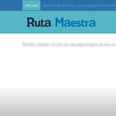
Artículos
Edición 37 – Generaciones conectadas: educac
Inicio
/
Edición 14
/
Del olor del papel al goce de leer en