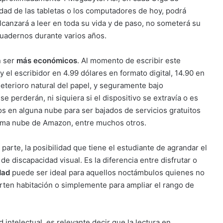
dad de las tabletas o los computadores de hoy, podrá
canzará a leer en toda su vida y de paso, no someterá su
cuadernos durante varios años.
n ser
más económicos
. Al momento de escribir este
 y el escribidor en 4.99 dólares en formato digital, 14.90 en
deterioro natural del papel, y seguramente bajo
se perderán, ni siquiera si el dispositivo se extravía o es
s en alguna nube para ser bajados de servicios gratuitos
sma nube de Amazon, entre muchos otros.
parte, la posibilidad que tiene el estudiante de agrandar el
 de discapacidad visual. Es la diferencia entre disfrutar o
dad
puede ser ideal para aquellos noctámbulos quienes no
ten habitación o simplemente para ampliar el rango de
intelectual, es relevante decir que la lectura en