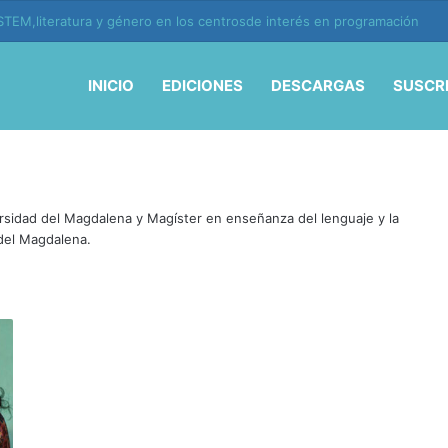
TEM,literatura y género en los centrosde interés en programación
INICIO
EDICIONES
DESCARGAS
SUSCR
ersidad del Magdalena y Magíster en enseñanza del lenguaje y la
 del Magdalena.