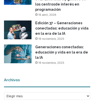
los centrosde interés en
programación
16 abril, 2026
Edición 37 – Generaciones
conectadas: educación y vida
en la era de la IA
19 noviembre, 2025
Generaciones conectadas:
educación y vida en la era de
la IA
19 noviembre, 2025
Archivos
A
r
c
h