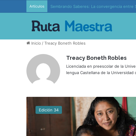
Artículos
Sembrando Saberes: La convergencia entre S
Inicio
/
Treacy Boneth Robles
Treacy Boneth Robles
Licenciada en preescolar de la Univ
lengua Castellana de la Universidad
L
e
Edición 34
c
t
u
r