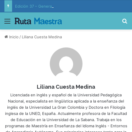
Edición 37 – Generaciones conectadas: educación y vida en la era de la IA
Menú
B
Inicio
/
Liliana Cuesta Medina
Liliana Cuesta Medina
Licenciada en inglés y español de la Universidad Pedagógica
Nacional, especialista en lingüística aplicada a la enseñanza del
inglés de la Universidad La Gran Colombia y Doctora en Filología
inglesa de la UNED, España. Actualmente profesora de la Facultad
de Educación en la Universidad de La Sabana. Trabaja en los
programas de Maestría en Enseñanza del Idioma Inglés - Entornos
de Aprendizaje Autónomo. Sus principales intereses tanto para la