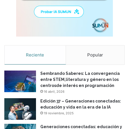
I
D
-
1
9
h
a
s
u
Reciente
Popular
n
v
e
Sembrando Saberes: La convergencia
i
entre STEM,literatura y género en los
l
centrosde interés en programación
e
16 abril, 2026
d
…
Edición 37 – Generaciones conectadas:
educación y vida en la era de la IA
19 noviembre, 2025
Generaciones conectadas: educación y