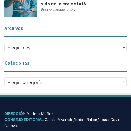
vida en la era de la IA
19 noviembre, 2025
Archivos
A
r
c
Categorías
h
i
v
C
o
a
s
t
e
g
o
DIRECCIÓN
Andrea Muñoz
r
CONSEJO EDITORIAL
Camila Alvarado/Isabel Ballén/Jesús David
í
Garavito
a