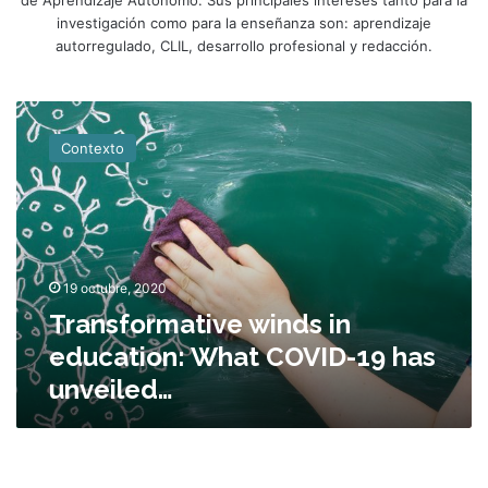
investigación como para la enseñanza son: aprendizaje
autorregulado, CLIL, desarrollo profesional y redacción.
T
r
Contexto
a
n
s
f
o
r
19 octubre, 2020
m
Transformative winds in
a
t
education: What COVID-19 has
i
unveiled…
v
e
w
i
n