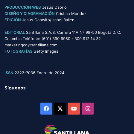
s
PRODUCCIÓN WEB
Jesús Osorio
DISEÑO Y DIAGRAMACIÓN
Cristian Mendez
EDICIÓN
Jesús Garavito/Isabel Ballén
EDITORIAL
Santillana S.A.S. Carrera 11A Nº 98-50 Bogotá D. C.
Colombia Teléfono: (601) 390 6950 - 300 912 14 32
marketingco@santillana.com
FOTOGRAFÍAS
Getty Images
ISSN
2322-7036 Enero de 2024
Síguenos
Facebook
X
YouTube
Instagram