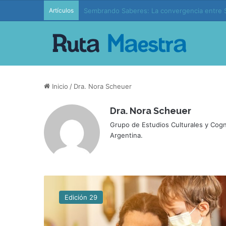
Artículos
Edición 37 – Generaciones conectadas: educac
Inicio
/
Dra. Nora Scheuer
Dra. Nora Scheuer
Grupo de Estudios Culturales y Cog
Argentina.
“
L
Edición 29
a
c
a