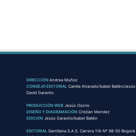
a
j
e
e
n
t
i
e
m
p
o
s
d
DIRECCIÓN
Andrea Muñoz
e
CONSEJO EDITORIAL
Camila Alvarado/Isabel Ballén/Jesús
p
David Garavito
a
n
PRODUCCIÓN WEB
Jesús Osorio
d
DISEÑO Y DIAGRAMACIÓN
Cristian Mendez
e
EDICIÓN
Jesús Garavito/Isabel Ballén
m
i
EDITORIAL
Santillana S.A.S. Carrera 11A Nº 98-50 Bogotá
a