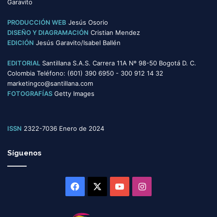
Garavito
a
s
PRODUCCIÓN WEB
Jesús Osorio
DISEÑO Y DIAGRAMACIÓN
Cristian Mendez
EDICIÓN
Jesús Garavito/Isabel Ballén
EDITORIAL
Santillana S.A.S. Carrera 11A Nº 98-50 Bogotá D. C.
Colombia Teléfono: (601) 390 6950 - 300 912 14 32
marketingco@santillana.com
FOTOGRAFÍAS
Getty Images
ISSN
2322-7036 Enero de 2024
Síguenos
Facebook
X
YouTube
Instagram