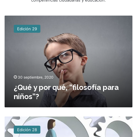
¿
Q
Edición 29
u
é
y
p
o
r
q
u
30 septiembre, 2020
é
¿Qué y por qué, “filosofía para
,
niños”?
“
f
i
l
¿
o
C
s
Edición 28
ó
o