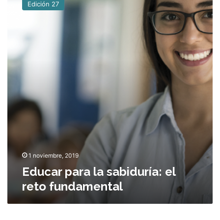
Edición 27
u
a
c
?
a
r
p
a
r
a
l
a
s
a
b
i
d
1 noviembre, 2019
u
Educar para la sabiduría: el
r
reto fundamental
í
a
:
e