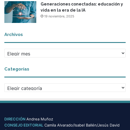
Generaciones conectadas: educación y
vida en la era de la IA
19 noviembre, 2025
Archivos
A
r
c
Categorías
h
i
v
C
o
a
s
t
e
g
o
DIRECCIÓN
Andrea Muñoz
r
CONSEJO EDITORIAL
Camila Alvarado/Isabel Ballén/Jesús David
í