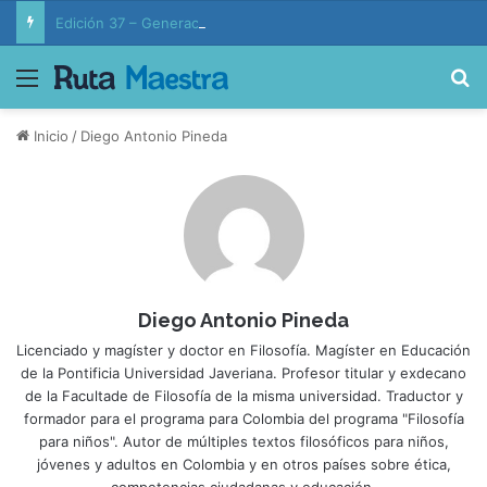
Edición 37 – Generaciones conectadas: educación y vida en la era de la IA
Menú
B
Inicio
/
Diego Antonio Pineda
Diego Antonio Pineda
Licenciado y magíster y doctor en Filosofía. Magíster en Educación
de la Pontificia Universidad Javeriana. Profesor titular y exdecano
de la Facultade de Filosofía de la misma universidad. Traductor y
formador para el programa para Colombia del programa "Filosofía
para niños". Autor de múltiples textos filosóficos para niños,
jóvenes y adultos en Colombia y en otros países sobre ética,
competencias ciudadanas y educación.