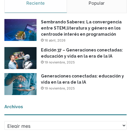
Reciente
Popular
s
c
l
Sembrando Saberes: La convergencia
a
entre STEM,literatura y género en los
v
centrosde interés en programación
e
16 abril, 2026
p
a
Edición 37 – Generaciones conectadas:
r
educación y vida en la era de la IA
a
19 noviembre, 2025
f
o
Generaciones conectadas: educación y
r
vida en la era de la IA
t
19 noviembre, 2025
a
l
e
Archivos
c
e
r
A
l
r