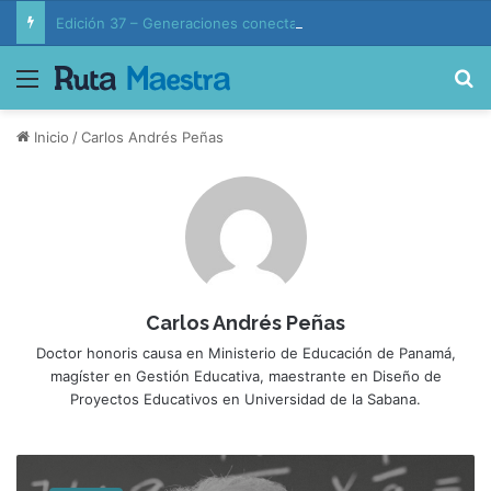
Edición 37 – Generaciones conectadas: educación y vida en la era de la IA
Menú
B
Inicio
/
Carlos Andrés Peñas
Carlos Andrés Peñas
Doctor honoris causa en Ministerio de Educación de Panamá,
magíster en Gestión Educativa, maestrante en Diseño de
Proyectos Educativos en Universidad de la Sabana.
E
s