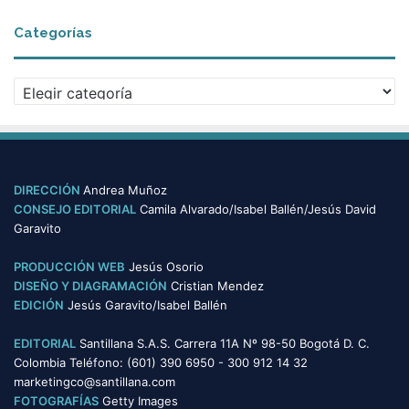
a
c
c
Categorías
h
o
i
m
v
C
u
o
a
n
s
t
i
e
c
g
a
o
c
DIRECCIÓN
Andrea Muñoz
r
i
CONSEJO EDITORIAL
Camila Alvarado/Isabel Ballén/Jesús David
í
ó
Garavito
a
n
s
e
PRODUCCIÓN WEB
Jesús Osorio
n
DISEÑO Y DIAGRAMACIÓN
Cristian Mendez
i
EDICIÓN
Jesús Garavito/Isabel Ballén
d
i
EDITORIAL
Santillana S.A.S. Carrera 11A Nº 98-50 Bogotá D. C.
o
Colombia Teléfono: (601) 390 6950 - 300 912 14 32
m
marketingco@santillana.com
a
FOTOGRAFÍAS
Getty Images