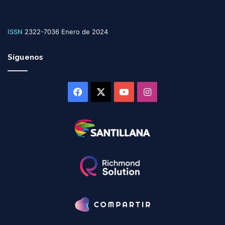
e
x
t
ISSN
2322-7036 Enero de 2024
r
a
n
Síguenos
j
e
r
Facebook
X
YouTube
Instagram
o