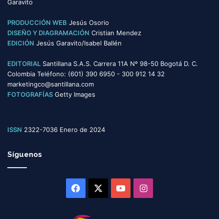
Garavito
a
s
PRODUCCIÓN WEB
Jesús Osorio
DISEÑO Y DIAGRAMACIÓN
Cristian Mendez
EDICIÓN
Jesús Garavito/Isabel Ballén
EDITORIAL
Santillana S.A.S. Carrera 11A Nº 98-50 Bogotá D. C.
Colombia Teléfono: (601) 390 6950 - 300 912 14 32
marketingco@santillana.com
FOTOGRAFÍAS
Getty Images
ISSN
2322-7036 Enero de 2024
Síguenos
Facebook
X
YouTube
Instagram