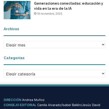
Generaciones conectadas: educación y
vida en la era de la IA
19 noviembre, 2025
Archivos
A
r
c
Categorías
h
i
v
C
o
a
s
t
e
g
o
DIRECCIÓN
Andrea Muñoz
r
CONSEJO EDITORIAL
Camila Alvarado/Isabel Ballén/Jesús David
í