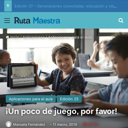
Edición 37 – Generaciones conectadas: educación y vida en la era de la IA
Menú
B
Inicio
/
Aplicaciones
/
Aplicaciones para el aula
Aplicaciones para el aula
Edición 25
¡Un poco de juego, por favor!
Manuela Fernández
11 marzo, 2019
29.700