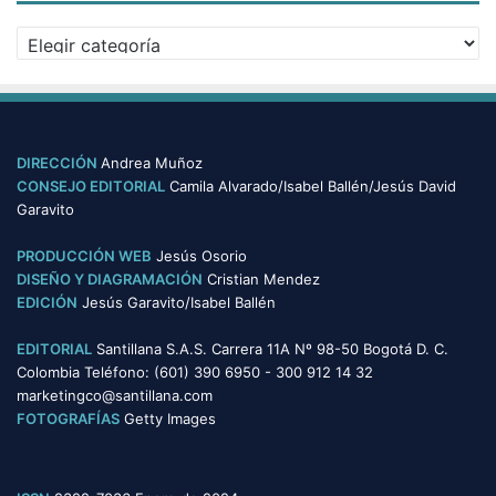
v
C
o
a
s
t
e
g
o
DIRECCIÓN
Andrea Muñoz
r
CONSEJO EDITORIAL
Camila Alvarado/Isabel Ballén/Jesús David
í
Garavito
a
s
PRODUCCIÓN WEB
Jesús Osorio
DISEÑO Y DIAGRAMACIÓN
Cristian Mendez
EDICIÓN
Jesús Garavito/Isabel Ballén
EDITORIAL
Santillana S.A.S. Carrera 11A Nº 98-50 Bogotá D. C.
Colombia Teléfono: (601) 390 6950 - 300 912 14 32
marketingco@santillana.com
FOTOGRAFÍAS
Getty Images