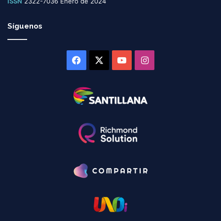
ISSN
2322-7036 Enero de 2024
Síguenos
Facebook
X
YouTube
Instagram